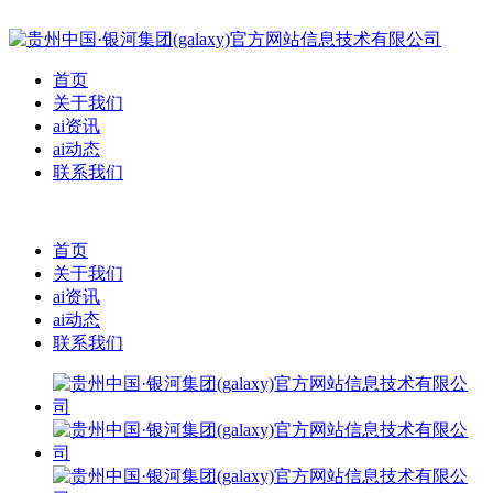
首页
关于我们
ai资讯
ai动态
联系我们
首页
关于我们
ai资讯
ai动态
联系我们