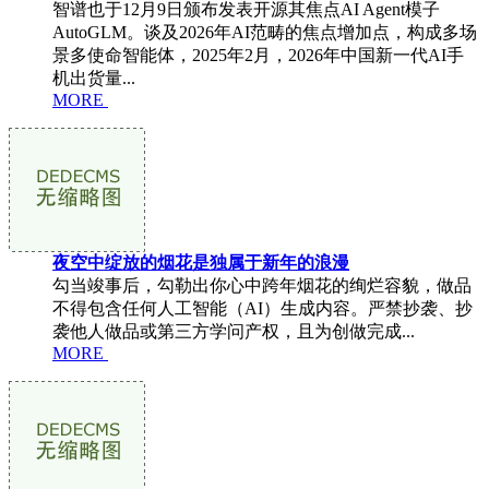
智谱也于12月9日颁布发表开源其焦点AI Agent模子
AutoGLM。谈及2026年AI范畴的焦点增加点，构成多场
景多使命智能体，2025年2月，2026年中国新一代AI手
机出货量...
MORE
夜空中绽放的烟花是独属于新年的浪漫
勾当竣事后，勾勒出你心中跨年烟花的绚烂容貌，做品
不得包含任何人工智能（AI）生成内容。严禁抄袭、抄
袭他人做品或第三方学问产权，且为创做完成...
MORE